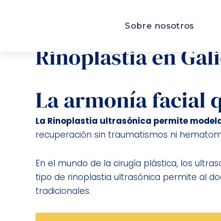
Ir
Rinoplastia ultras
al
Sobre nosotros
contenido
Rinoplastia en Gali
La armonía facial 
La Rinoplastia ultrasónica permite modelar
recuperación sin traumatismos ni hematom
En el mundo de la cirugía plástica, los ult
tipo de rinoplastia ultrasónica permite al d
tradicionales.