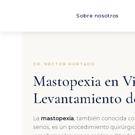
Ir
al
Sobre nosotros
contenido
DR. HÉCTOR HURTADO
Mastopexia en Vi
Levantamiento d
La
mastopexia
, también conocida c
senos, es un procedimiento quirúrgic