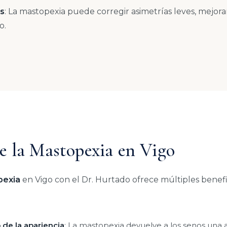
os
: La mastopexia puede corregir asimetrías leves, mejora
o.
de la Mastopexia en Vigo
pexia
en Vigo con el Dr. Hurtado ofrece múltiples benefic
de la apariencia
: La mastopexia devuelve a los senos una a