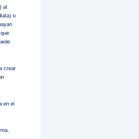
 al
iata) o
hayan
 que
puede
a crear
on
a en el
rma.