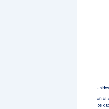
Unidos
En El 
los da