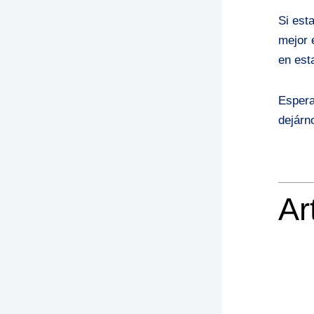
Si est
mejor 
en est
Espera
dejárn
Ar