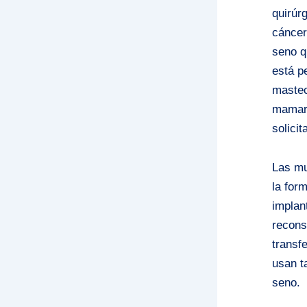
quirúrg
cáncer
seno q
está p
mastec
mamari
solici
Las mu
la for
implan
recons
transf
usan t
seno.