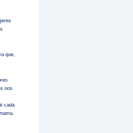
jeres
es
ya que,
bres
es nos
ué cada
e mama.