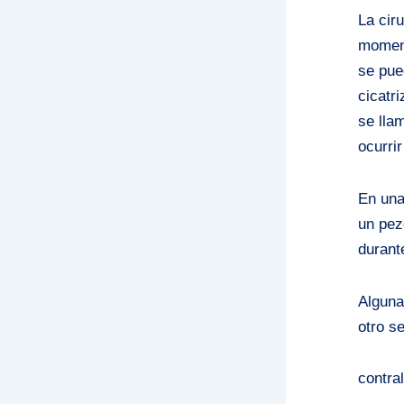
La cir
moment
se pue
cicatr
se lla
ocurri
En una
un pez
durant
Alguna
otro s
contra