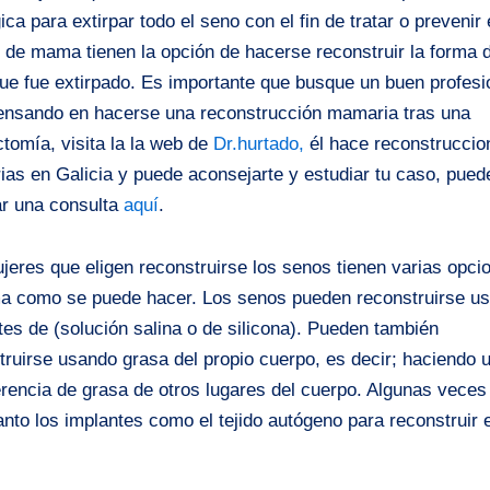
ica para extirpar todo el seno con el fin de tratar o prevenir 
 de mama tienen la opción de hacerse reconstruir la forma d
ue fue extirpado. Es importante que busque un buen profesio
ensando en hacerse una reconstrucción mamaria tras una
tomía, visita la la web de
Dr.hurtado,
él hace reconstruccio
as en Galicia y puede aconsejarte y estudiar tu caso, pued
tar una consulta
aquí
.
jeres que eligen reconstruirse los senos tienen varias opci
ma como se puede hacer. Los senos pueden reconstruirse u
tes de (solución salina o de silicona). Pueden también
truirse usando grasa del propio cuerpo, es decir; haciendo 
erencia de grasa de otros lugares del cuerpo. Algunas veces
anto los implantes como el tejido autógeno para reconstruir e