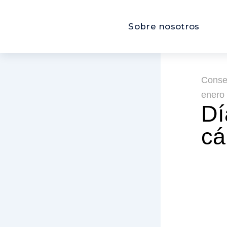
Ir
al
Sobre nosotros
contenido
Conse
enero
Dí
cá