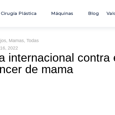
Cirugía Plástica
Máquinas
Blog
Val
jos
,
Mamas
,
Todas
 16, 2022
a internacional contra 
ncer de mama