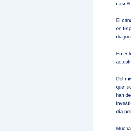
casi 8
El cán
en Esp
diagno
En est
actual
Del mi
que lu
han de
invest
día po
Muchas