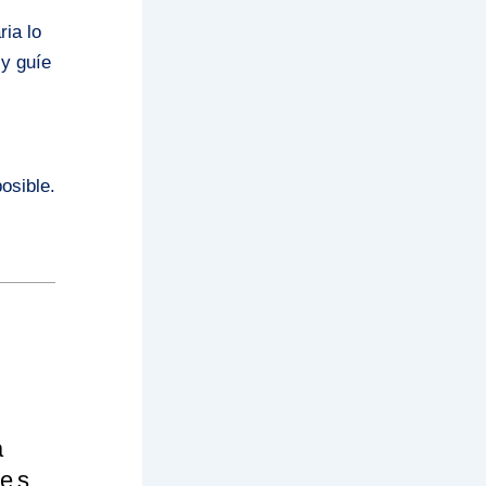
ia lo
 y guíe
osible.
a
nes