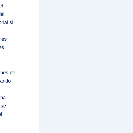
el
el
nal si
nes
es
ones de
sando
una
 se
l