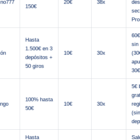
ino777
20€
38x
des
150€
sec
Pro
60€
Hasta
sin
1.500€ en 3
tón
10€
30x
(30
depósitos +
apu
50 giros
30€
5€ 
grat
100% hasta
ingo
10€
30x
reg
50€
(si
dep
Hasta
Sal