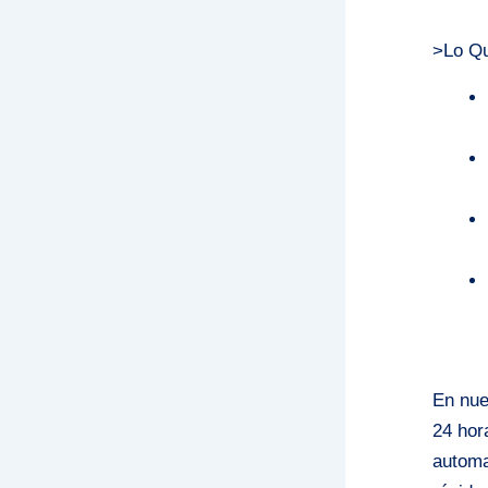
>Lo Qu
En nue
24 hor
automa