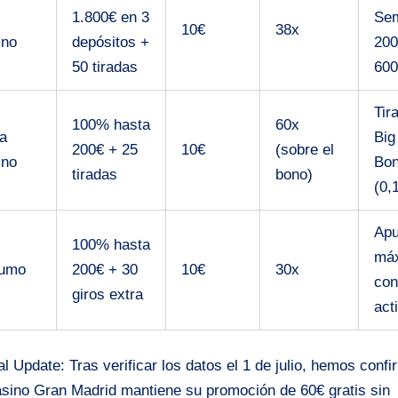
1.800€ en 3
Se
10€
38x
ino
depósitos +
200
50 tiradas
600
Tir
100% hasta
60x
a
Big
200€ + 25
10€
(sobre el
ino
Bo
tiradas
bono)
(0,
Apu
100% hasta
má
umo
200€ + 30
10€
30x
con
giros extra
act
al Update: Tras verificar los datos el 1 de julio, hemos conf
sino Gran Madrid mantiene su promoción de 60€ gratis sin