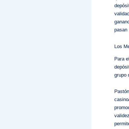
depósi
valida
gananc
pasan 
Los Me
Para e
depósi
grupo 
Pastón
casino/
promoc
valide
permit