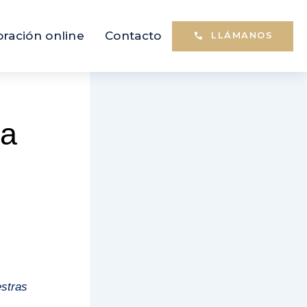
oración online
Contacto
LLÁMANOS
ta
estras