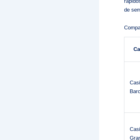
rápido
de sem
Compar
Ca
Cas
Bar
Cas
Gra