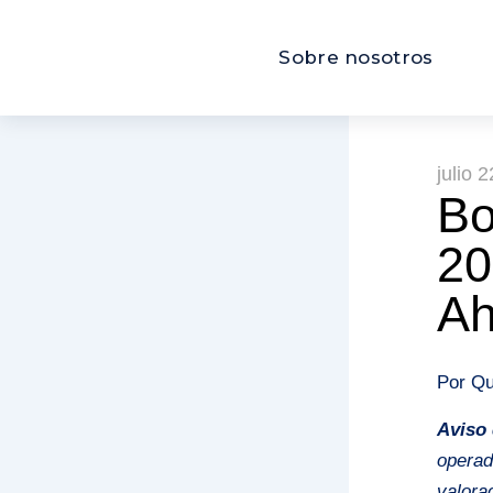
Ir
al
Sobre nosotros
contenido
julio 
Bo
20
Ah
Por Qu
Aviso 
operad
valora