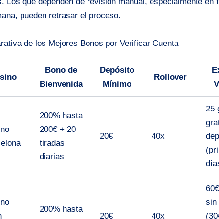
s. Los que dependen de revisión manual, especialmente en f
ana, pueden retrasar el proceso.
ativa de los Mejores Bonos por Verificar Cuenta
Bono de
Depósito
E
sino
Rollover
Bienvenida
Mínimo
V
25 
200% hasta
gra
ino
200€ + 20
20€
40x
dep
celona
tiradas
(pr
diarias
día
60€
ino
sin
200% hasta
n
20€
40x
(30