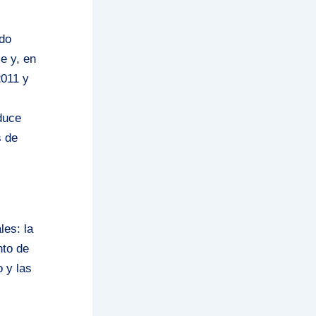
ndo
e y, en
2011 y
aduce
s de
les: la
nto de
o y las