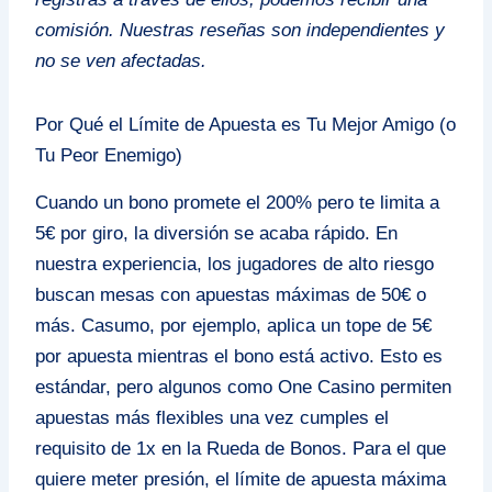
comisión. Nuestras reseñas son independientes y
no se ven afectadas.
Por Qué el Límite de Apuesta es Tu Mejor Amigo (o
Tu Peor Enemigo)
Cuando un bono promete el 200% pero te limita a
5€ por giro, la diversión se acaba rápido. En
nuestra experiencia, los jugadores de alto riesgo
buscan mesas con apuestas máximas de 50€ o
más. Casumo, por ejemplo, aplica un tope de 5€
por apuesta mientras el bono está activo. Esto es
estándar, pero algunos como One Casino permiten
apuestas más flexibles una vez cumples el
requisito de 1x en la Rueda de Bonos. Para el que
quiere meter presión, el límite de apuesta máxima