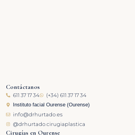
Contáctanos
611 37 17 34
(+34) 611 37 17 34
Instituto facial Ourense (Ourense)
info@drhurtado.es
@drhurtado.cirugiaplastica
Cirugías en Ourense