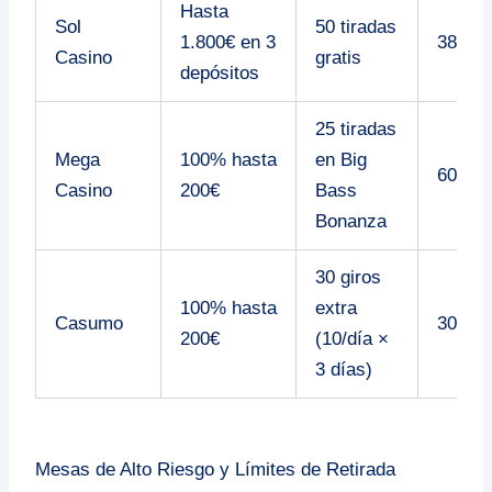
Hasta
Sol
50 tiradas
1.800€ en 3
38x
Casino
gratis
depósitos
25 tiradas
Mega
100% hasta
en Big
60x
Casino
200€
Bass
Bonanza
30 giros
100% hasta
extra
Casumo
30x
200€
(10/día ×
3 días)
Mesas de Alto Riesgo y Límites de Retirada