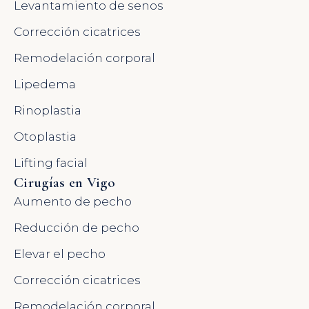
Levantamiento de senos
Corrección cicatrices
Remodelación corporal
Lipedema
Rinoplastia
Otoplastia
Lifting facial
Cirugías en Vigo
Aumento de pecho
Reducción de pecho
Elevar el pecho
Corrección cicatrices
Remodelación corporal